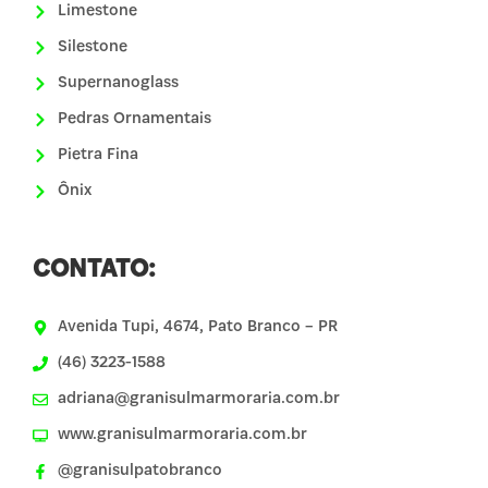
Limestone
Silestone
Supernanoglass
Pedras Ornamentais
Pietra Fina
Ônix
CONTATO:
Avenida Tupi, 4674, Pato Branco – PR
(46) 3223-1588
adriana@granisulmarmoraria.com.br
www.granisulmarmoraria.com.br
@granisulpatobranco