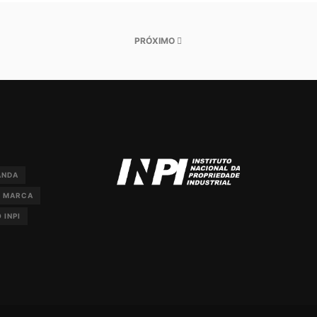
PRÓXIMO
ANDA
E MARCA
 INPI