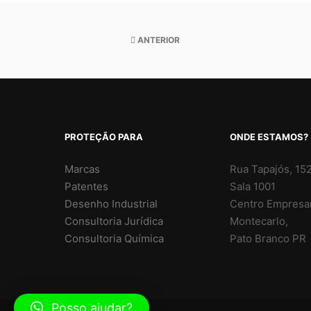
ANTERIOR
PROTEÇÃO PARA
ONDE ESTAMOS?
Marcas
Rua Tapajós, 152
Patentes
Sala 1001
Desenho Industrial
Centro Empresar
Consultoria Jurídica
Montecarlo,
Consultoria Química
Pato Branco PR
Posso ajudar?