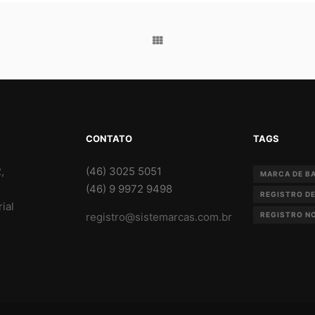
CONTATO
TAGS
,
(46) 3025 5051
MARCA DE B
(46) 9 9972 9498
REGISTRO D
ial
registro@sistemarcas.com.br
REGISTRO NO